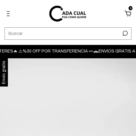
0
RES🔥 ⚠️%30 OFF POR TRANSFERENCIA 👀🛻ENVIOS GRATIS A TODO
Envío gratis