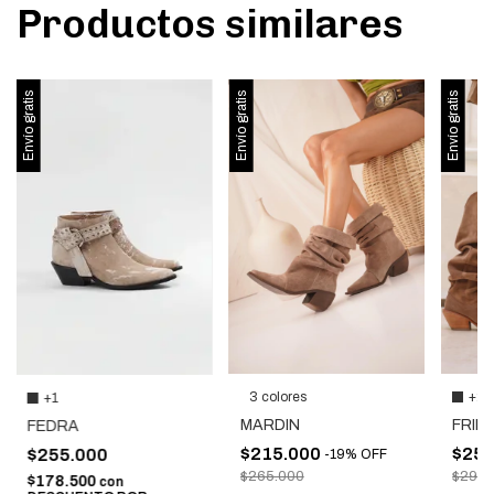
Productos similares
Envío gratis
Envío gratis
Envío gratis
+2
3 colores
+1
FRID
MARDIN
FEDRA
$255
$215.000
$255.000
-
19
%
OFF
$295.
$265.000
$178.500
con