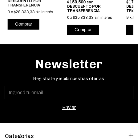
DESCUENTO POR
$178
$150.500
con
TRANSFERENCIA
DESC
DESCUENTO POR
TRAN
TRANSFERENCIA
9
x
$28.333,33
sin interés
9
x
$2
6
x
$35.833,33
sin interés
Comprar
C
Comprar
Newsletter
Registrate y recibí nuestras ofertas.
Categorías