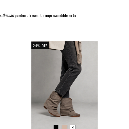
as
Grumari
pueden ofrecer. ¡Un imprescindible en tu
24
%
OFF
+1