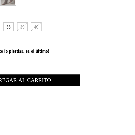
38
39
40
te lo pierdas, es el último!