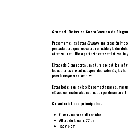
Grumari: Botas en Cuero Vacuno de Elegan
Presentamos las botas
Grumari
, una creación impe
pensada para quienes valoran el estilo y la durabi
ofrecen un equilibrio perfecto entre sofisticación 
El taco de 6 cm aporta una altura que estiliza la f
looks diarios o eventos especiales. Además, las h
para la mayoría de los pies.
Estas botas son la elección perfecta para sumar un
clásico con materiales nobles que perduran en el t
Características principales:
Cuero vacuno de alta calidad
Altura de la caña: 22 cm
Taco: 6 cm