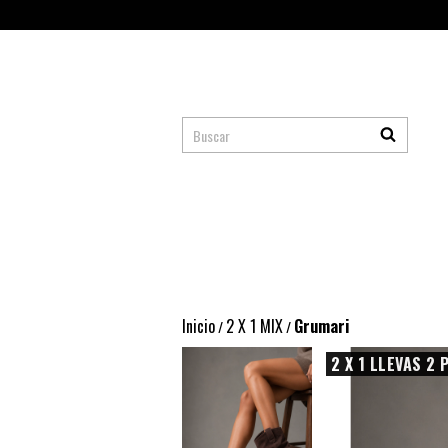
Inicio
2 X 1 MIX
Grumari
/
/
2 X 1 LLEVAS 2 